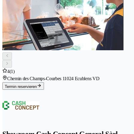
4
(1)
Chemin des Champs-Courbes 1
1024 Ecublens VD
Termin reservieren
Showroom Cash Concept General Sàrl