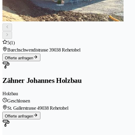
5
(1)
Buechschwendistrasse 3
9038 Rehetobel
Offerte anfragen
Zähner Johannes Holzbau
Holzbau
Geschlossen
St. Gallerstrasse 4
9038 Rehetobel
Offerte anfragen