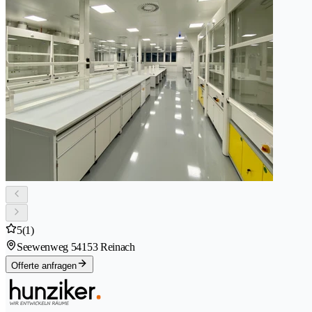
5
(1)
Seewenweg 5
4153 Reinach
Offerte anfragen