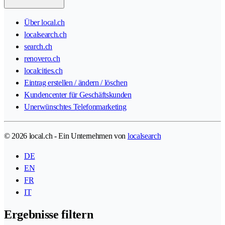
Über local.ch
localsearch.ch
search.ch
renovero.ch
localcities.ch
Eintrag erstellen / ändern / löschen
Kundencenter für Geschäftskunden
Unerwünschtes Telefonmarketing
© 2026 local.ch - Ein Unternehmen von
localsearch
DE
EN
FR
IT
Ergebnisse filtern