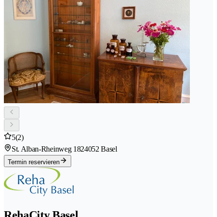
5
(2)
St. Alban-Rheinweg 182
4052 Basel
Termin reservieren
RehaCity Basel