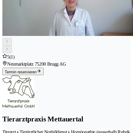
5
(1)
Neumarktplatz 7
5200 Brugg AG
Termin reservieren
Tierarztpraxis Mettauertal
Tierarzt • Tierärztlicher Notfalldienst • Homöopathie (ausserhalb Rubrik