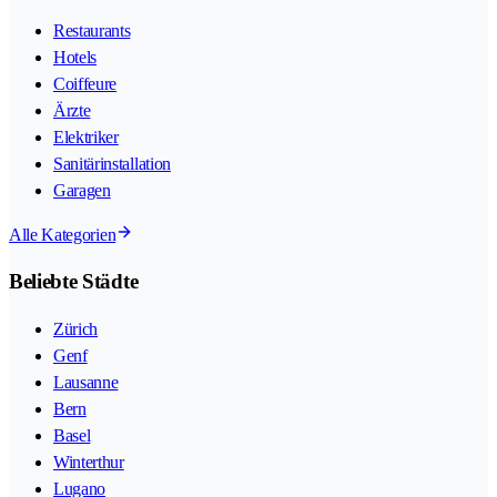
Restaurants
Hotels
Coiffeure
Ärzte
Elektriker
Sanitärinstallation
Garagen
Alle Kategorien
Beliebte Städte
Zürich
Genf
Lausanne
Bern
Basel
Winterthur
Lugano