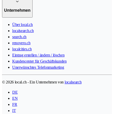
Unternehmen
Über local.ch
localsearch.ch
search.ch
renovero.ch
localcities.ch
Eintrag erstellen / ändern / löschen
Kundencenter für Geschäftskunden
Unerwünschtes Telefonmarketing
© 2026 local.ch - Ein Unternehmen von
localsearch
DE
EN
FR
IT