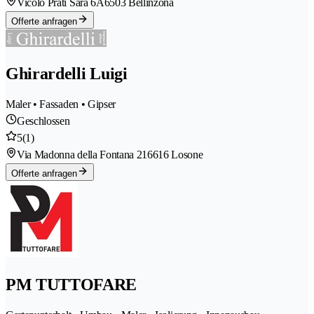
Vicolo Prati Sara 6A
6503 Bellinzona
Offerte anfragen
Ghirardelli Luigi
Maler • Fassaden • Gipser
Geschlossen
5
(1)
Via Madonna della Fontana 21
6616 Losone
Offerte anfragen
PM TUTTOFARE