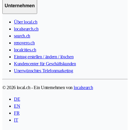
Unternehmen
Über local.ch
localsearch.ch
search.ch
renovero.ch
localcities.ch
Eintrag erstellen / ändern / löschen
Kundencenter für Geschäftskunden
Unerwünschtes Telefonmarketing
© 2026 local.ch - Ein Unternehmen von
localsearch
DE
EN
FR
IT