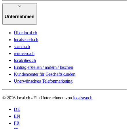
Unternehmen
Über local.ch
localsearch.ch
search.ch
renovero.ch
localcities.ch
Eintrag erstellen / ändern / löschen
Kundencenter für Geschäftskunden
Unerwünschtes Telefonmarketing
© 2026 local.ch - Ein Unternehmen von
localsearch
DE
EN
FR