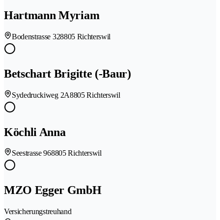
Hartmann Myriam
Bodenstrasse 32
8805 Richterswil
Betschart Brigitte (-Baur)
Sydedruckiweg 2A
8805 Richterswil
Köchli Anna
Seestrasse 96
8805 Richterswil
MZO Egger GmbH
Versicherungstreuhand