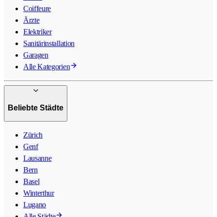
Coiffeure
Ärzte
Elektriker
Sanitärinstallation
Garagen
Alle Kategorien
Beliebte Städte
Zürich
Genf
Lausanne
Bern
Basel
Winterthur
Lugano
Alle Städte