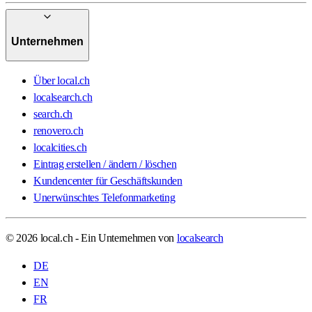
Unternehmen
Über local.ch
localsearch.ch
search.ch
renovero.ch
localcities.ch
Eintrag erstellen / ändern / löschen
Kundencenter für Geschäftskunden
Unerwünschtes Telefonmarketing
© 2026 local.ch - Ein Unternehmen von
localsearch
DE
EN
FR