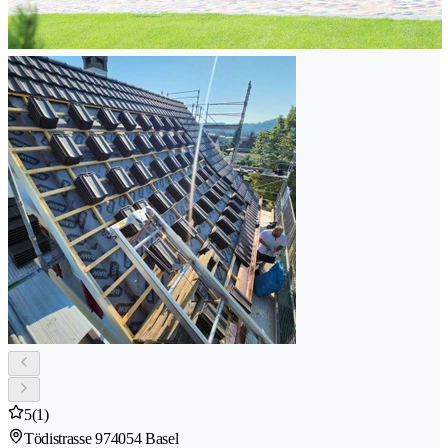
5
(1)
Tödistrasse 97
4054 Basel