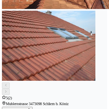
5
(2)
Muhlernstrasse 347
3098 Schliern b. Köniz