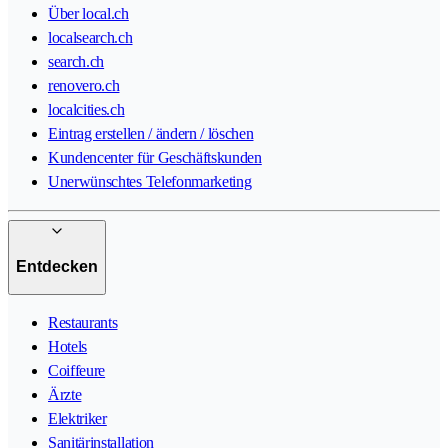
Über local.ch
localsearch.ch
search.ch
renovero.ch
localcities.ch
Eintrag erstellen / ändern / löschen
Kundencenter für Geschäftskunden
Unerwünschtes Telefonmarketing
Entdecken
Restaurants
Hotels
Coiffeure
Ärzte
Elektriker
Sanitärinstallation