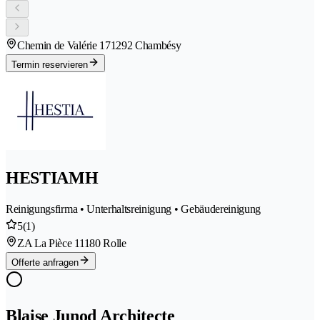
Chemin de Valérie 17
1292 Chambésy
Termin reservieren
HESTIAMH
Reinigungsfirma • Unterhaltsreinigung • Gebäudereinigung
5
(1)
ZA La Pièce 1
1180 Rolle
Offerte anfragen
Blaise Junod Architecte