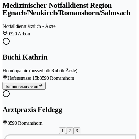
Medizinischer Notfalldienst Region
Egnach/Neukirch/Romanshorn/Salmsach
Notfalldienst ärztlich • Ärzte
9320 Arbon
Büchi Kathrin
Homöopathie (ausserhalb Rubrik Ärzte)
Hafenstrasse 15b
8590 Romanshorn
Termin reservieren
Arztpraxis Feldegg
8590 Romanshorn
1
2
3