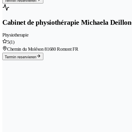
Termin reservieren
Cabinet de physiothérapie Michaela Deillon
Physiotherapie
5
(1)
Chemin du Moléson 8
1680 Romont FR
Termin reservieren