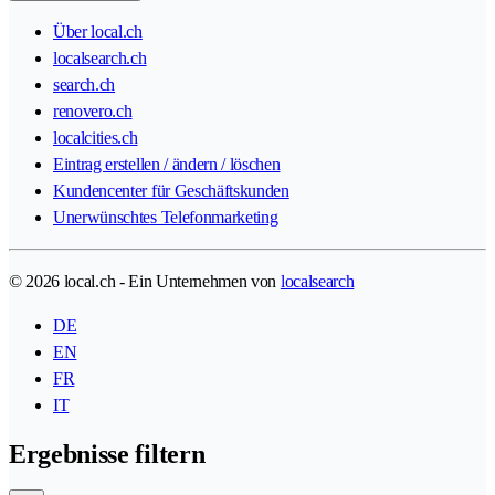
Über local.ch
localsearch.ch
search.ch
renovero.ch
localcities.ch
Eintrag erstellen / ändern / löschen
Kundencenter für Geschäftskunden
Unerwünschtes Telefonmarketing
© 2026 local.ch - Ein Unternehmen von
localsearch
DE
EN
FR
IT
Ergebnisse filtern