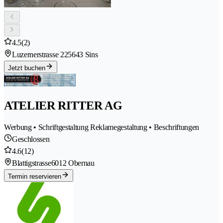
4.5
(2)
Luzernerstrasse 22
5643 Sins
Jetzt buchen
ATELIER RITTER AG
Werbung • Schriftgestaltung Reklamegestaltung • Beschriftungen
Geschlossen
4.6
(12)
Blattigstrasse
6012 Obernau
Termin reservieren