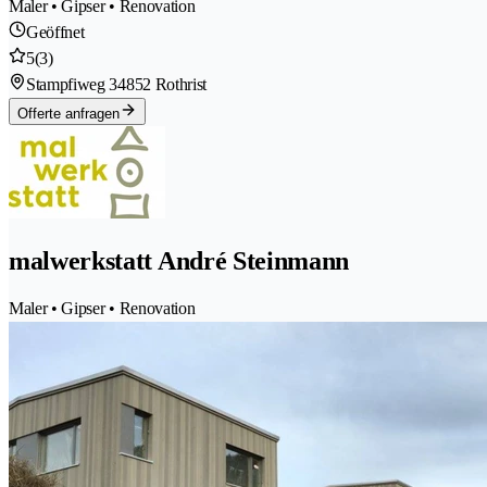
Maler • Gipser • Renovation
Geöffnet
5
(3)
Stampfiweg 3
4852 Rothrist
Offerte anfragen
malwerkstatt André Steinmann
Maler • Gipser • Renovation