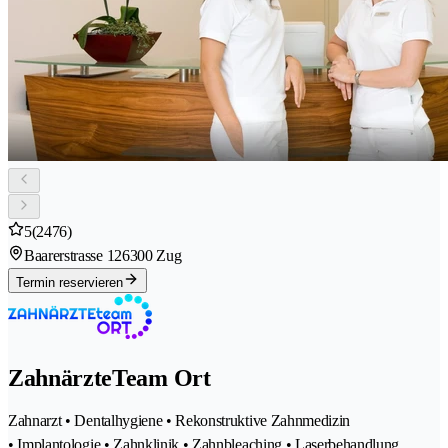
5
(2476)
Baarerstrasse 12
6300 Zug
Termin reservieren
ZahnärzteTeam Ort
Zahnarzt • Dentalhygiene • Rekonstruktive Zahnmedizin
• Implantologie • Zahnklinik • Zahnbleaching • Laserbehandlung