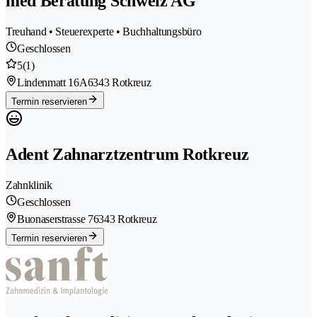
med Beratung Schweiz AG
Treuhand • Steuerexperte • Buchhaltungsbüro
Geschlossen
5
(1)
Lindenmatt 16A
6343 Rotkreuz
Termin reservieren
Adent Zahnarztzentrum Rotkreuz
Zahnklinik
Geschlossen
Buonaserstrasse 7
6343 Rotkreuz
Termin reservieren