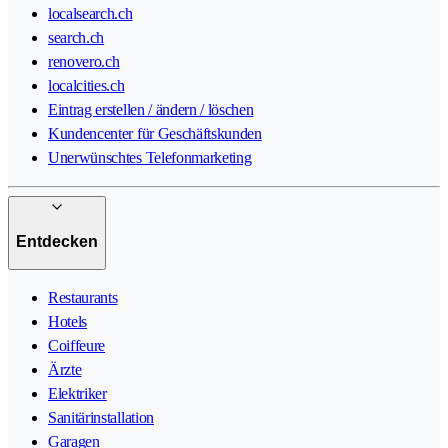
localsearch.ch
search.ch
renovero.ch
localcities.ch
Eintrag erstellen / ändern / löschen
Kundencenter für Geschäftskunden
Unerwünschtes Telefonmarketing
Entdecken
Restaurants
Hotels
Coiffeure
Ärzte
Elektriker
Sanitärinstallation
Garagen