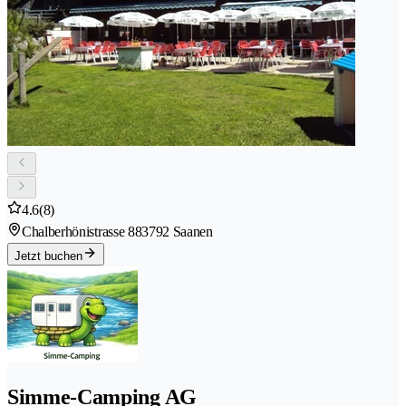
4.6
(8)
Chalberhönistrasse 88
3792 Saanen
Jetzt buchen
Simme-Camping AG