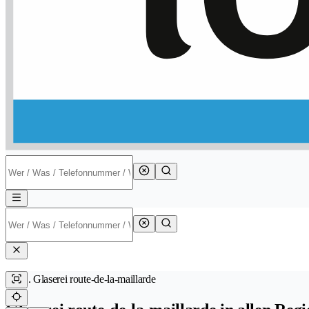
Glaserei route-de-la-maillarde