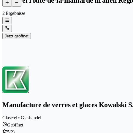
Glaserei route-de-la-maillarde in allen Reg
2 Ergebnisse
Jetzt geöffnet
Manufacture de verres et glaces Kowalski S
Glaserei • Glashandel
Geöffnet
5
(2)