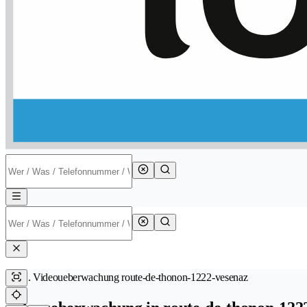
Videoueberwachung route-de-thonon-1222-vesenaz