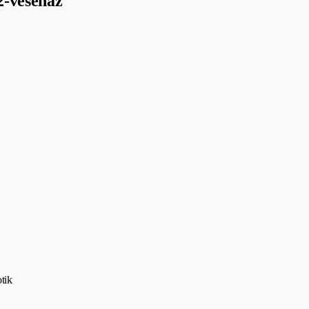
2-vesenaz
tik