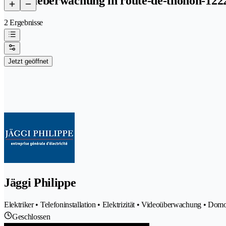
videoueberwachung in route-de-thonon-122
2 Ergebnisse
Jetzt geöffnet
Jäggi Philippe
Elektriker • Telefoninstallation • Elektrizität • Videoüberwachung • Domo
Geschlossen