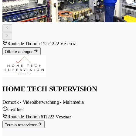
Route de Thonon 152c
1222 Vésenaz
Offerte anfragen
HOME TECH SUPERVISION
Domotik • Videoüberwachung • Multimedia
Geöffnet
Route de Thonon 61
1222 Vésenaz
Termin reservieren