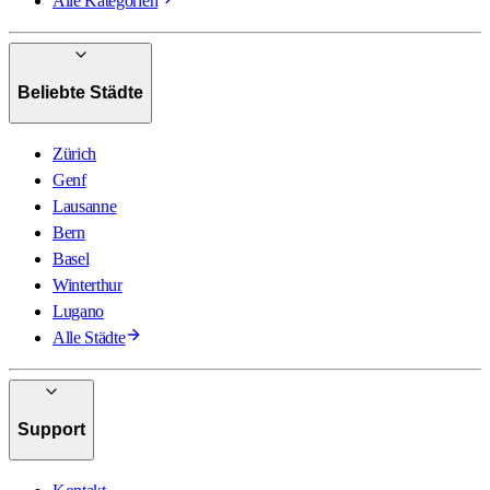
Alle Kategorien
Beliebte Städte
Zürich
Genf
Lausanne
Bern
Basel
Winterthur
Lugano
Alle Städte
Support