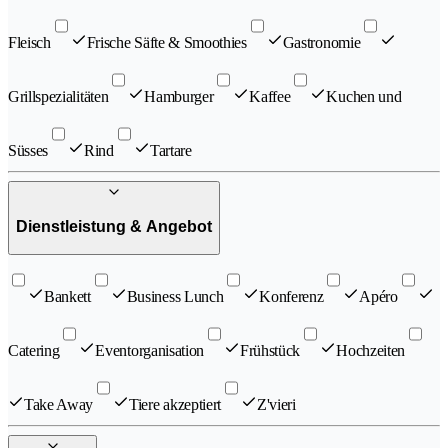
Fleisch
Frische Säfte & Smoothies
Gastronomie
Grillspezialitäten
Hamburger
Kaffee
Kuchen und
Süsses
Rind
Tartare
Dienstleistung & Angebot
Bankett
Business Lunch
Konferenz
Apéro
Catering
Eventorganisation
Frühstück
Hochzeiten
Take Away
Tiere akzeptiert
Z'vieri