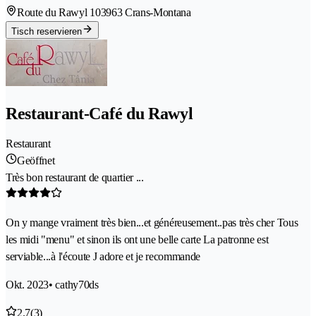
Route du Rawyl 10
3963 Crans-Montana
Tisch reservieren
Restaurant-Café du Rawyl
Restaurant
Geöffnet
Très bon restaurant de quartier ...
On y mange vraiment très bien...et généreusement..pas très cher Tous
les midi "menu" et sinon ils ont une belle carte La patronne est
serviable...à l'écoute J adore et je recommande
Okt. 2023
• cathy70ds
2.7
(3)