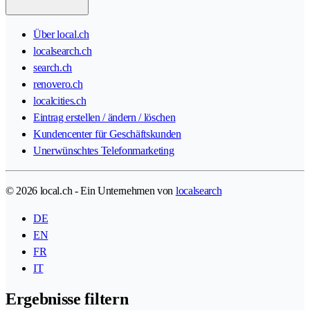
Über local.ch
localsearch.ch
search.ch
renovero.ch
localcities.ch
Eintrag erstellen / ändern / löschen
Kundencenter für Geschäftskunden
Unerwünschtes Telefonmarketing
© 2026 local.ch - Ein Unternehmen von
localsearch
DE
EN
FR
IT
Ergebnisse filtern