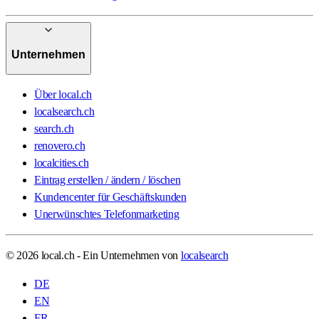
Unternehmen
Über local.ch
localsearch.ch
search.ch
renovero.ch
localcities.ch
Eintrag erstellen / ändern / löschen
Kundencenter für Geschäftskunden
Unerwünschtes Telefonmarketing
© 2026 local.ch - Ein Unternehmen von
localsearch
DE
EN
FR