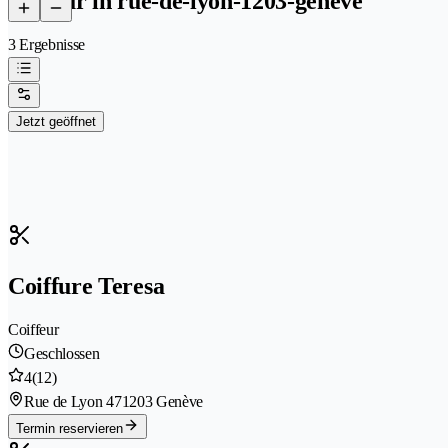
coiffeur in rue-de-lyon-1203-geneve
3 Ergebnisse
Jetzt geöffnet
Coiffure Teresa
Coiffeur
Geschlossen
4
(12)
Rue de Lyon 47
1203 Genève
Termin reservieren