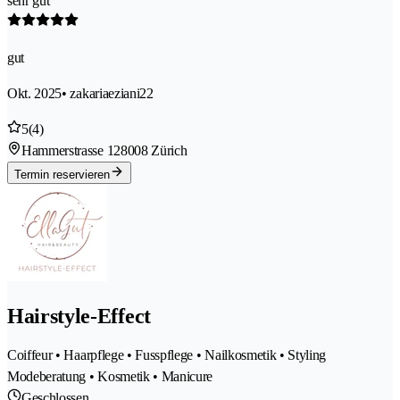
sehr gut
gut
Okt. 2025
• zakariaeziani22
5
(4)
Hammerstrasse 12
8008 Zürich
Termin reservieren
Hairstyle-Effect
Coiffeur • Haarpflege • Fusspflege • Nailkosmetik • Styling
Modeberatung • Kosmetik • Manicure
Geschlossen