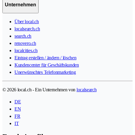
Unternehmen
Über local.ch
localsearch.ch
search.ch
renovero.ch
localcities.ch
Eintrag erstellen / ändern / löschen
Kundencenter für Geschäftskunden
Unerwünschtes Telefonmarketing
© 2026 local.ch - Ein Unternehmen von
localsearch
DE
EN
FR
IT