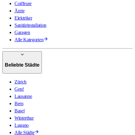
Coiffeure
Ärzte
Elektriker
Sanitärinstallation
Garagen
Alle Kategorien
Beliebte Städte
Zürich
Genf
Lausanne
Bern
Basel
Winterthur
Lugano
Alle Städte