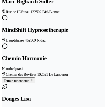
Marc Bigliardi Sidler
Rue de l'Elfenau 12
2502 Biel/Bienne
MindShift Hypnosetherapie
Hauptstrasse 46
2560 Nidau
Chemin Harmonie
Naturheilpraxis
Chemin des Bévières 10
2525 Le Landeron
Termin reservieren
Dönges Lisa