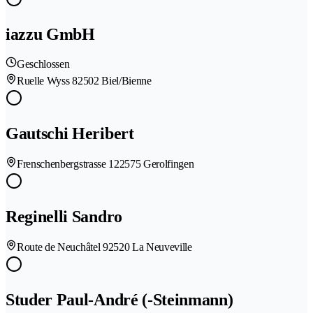
iazzu GmbH
Geschlossen
Ruelle Wyss 8
2502 Biel/Bienne
Gautschi Heribert
Frenschenbergstrasse 12
2575 Gerolfingen
Reginelli Sandro
Route de Neuchâtel 9
2520 La Neuveville
Studer Paul-André (-Steinmann)