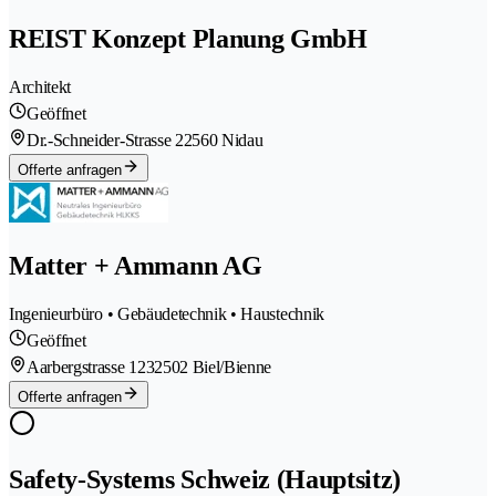
REIST Konzept Planung GmbH
Architekt
Geöffnet
Dr.-Schneider-Strasse 2
2560 Nidau
Offerte anfragen
Matter + Ammann AG
Ingenieurbüro • Gebäudetechnik • Haustechnik
Geöffnet
Aarbergstrasse 123
2502 Biel/Bienne
Offerte anfragen
Safety-Systems Schweiz (Hauptsitz)