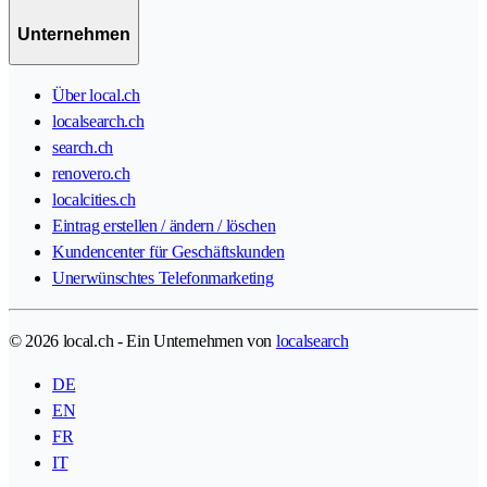
Unternehmen
Über local.ch
localsearch.ch
search.ch
renovero.ch
localcities.ch
Eintrag erstellen / ändern / löschen
Kundencenter für Geschäftskunden
Unerwünschtes Telefonmarketing
© 2026 local.ch - Ein Unternehmen von
localsearch
DE
EN
FR
IT