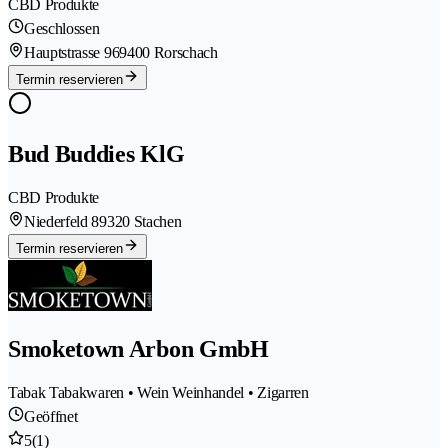
CBD Produkte
Geschlossen
Hauptstrasse 96
9400 Rorschach
Termin reservieren
Bud Buddies KlG
CBD Produkte
Niederfeld 8
9320 Stachen
Termin reservieren
Smoketown Arbon GmbH
Tabak Tabakwaren • Wein Weinhandel • Zigarren
Geöffnet
5
(1)