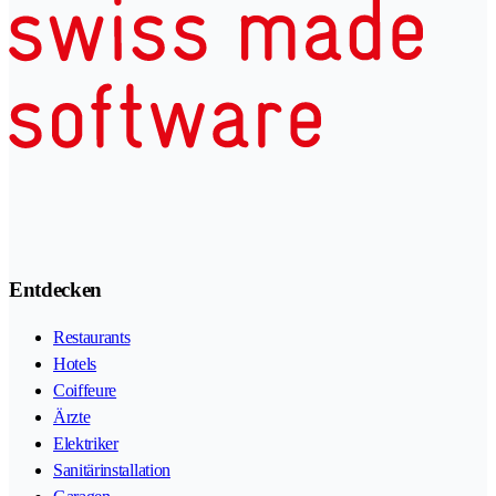
Entdecken
Restaurants
Hotels
Coiffeure
Ärzte
Elektriker
Sanitärinstallation