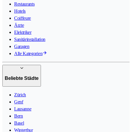
Restaurants
Hotels
Coiffeure
Ärzte
Elektriker
Sanitärinstallation
Garagen
Alle Kategorien
Beliebte Städte
Zürich
Genf
Lausanne
Bern
Basel
Winterthur