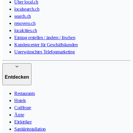
Über local.ch
localsearch.ch
search.ch
renovero.ch
localcities.ch
Eintrag erstellen / ändern / löschen
Kundencenter für Geschäftskunden
Unerwünschtes Telefonmarketing
Entdecken
Restaurants
Hotels
Coiffeure
Ärzte
Elektriker
Sanitärinstallation