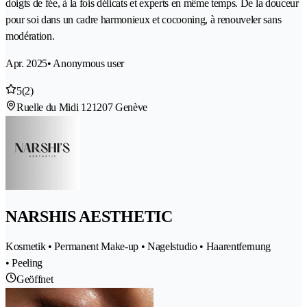
doigts de fée, à la fois délicats et experts en même temps. De la douceur
pour soi dans un cadre harmonieux et cocooning, à renouveler sans
modération.
Apr. 2025
• Anonymous user
5
(2)
Ruelle du Midi 12
1207 Genève
NARSHIS AESTHETIC
Kosmetik • Permanent Make-up • Nagelstudio • Haarentfernung
• Peeling
Geöffnet