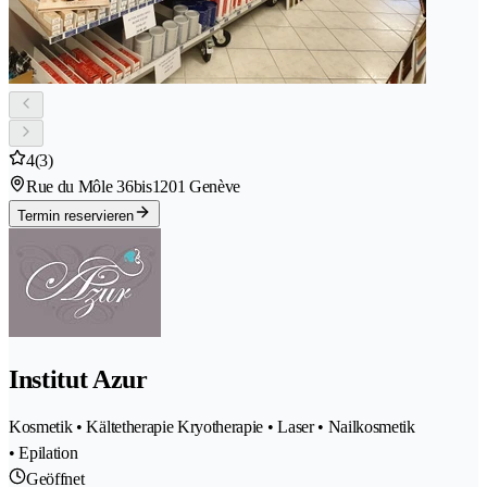
4
(3)
Rue du Môle 36bis
1201 Genève
Termin reservieren
Institut Azur
Kosmetik • Kältetherapie Kryotherapie • Laser • Nailkosmetik
• Epilation
Geöffnet