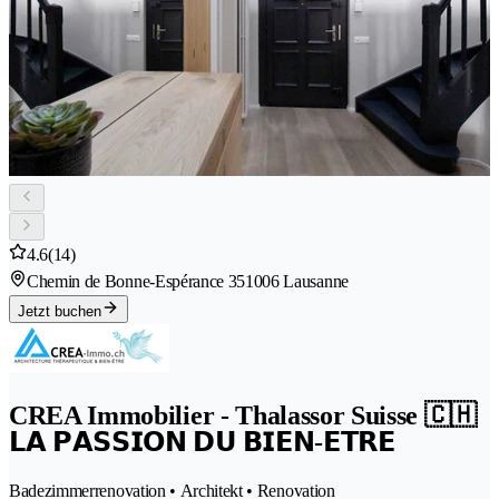
4.6
(14)
Chemin de Bonne-Espérance 35
1006 Lausanne
Jetzt buchen
CREA Immobilier - Thalassor Suisse 🇨🇭
𝗟𝗔 𝗣𝗔𝗦𝗦𝗜𝗢𝗡 𝗗𝗨 𝗕𝗜𝗘𝗡-𝗘𝗧𝗥𝗘
Badezimmerrenovation • Architekt • Renovation