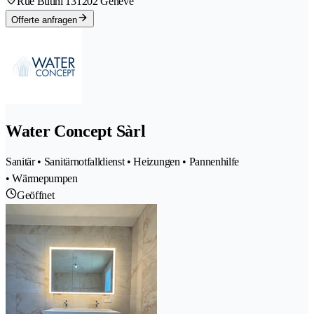
Rue Butini 13
1202 Genève
Offerte anfragen
Water Concept Sàrl
Sanitär • Sanitärnotfalldienst • Heizungen • Pannenhilfe
• Wärmepumpen
Geöffnet