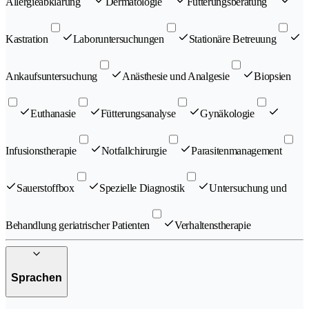
Allergieabklärung
Dermatologie
Fütterungsberatung
Kastration
Laboruntersuchungen
Stationäre Betreuung
Ankaufsuntersuchung
Anästhesie und Analgesie
Biopsien
Euthanasie
Fütterungsanalyse
Gynäkologie
Infusionstherapie
Notfallchirurgie
Parasitenmanagement
Sauerstoffbox
Spezielle Diagnostik
Untersuchung und
Behandlung geriatrischer Patienten
Verhaltenstherapie
Sprachen