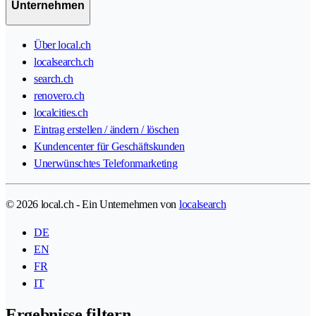
Unternehmen
Über local.ch
localsearch.ch
search.ch
renovero.ch
localcities.ch
Eintrag erstellen / ändern / löschen
Kundencenter für Geschäftskunden
Unerwünschtes Telefonmarketing
© 2026 local.ch - Ein Unternehmen von
localsearch
DE
EN
FR
IT
Ergebnisse filtern