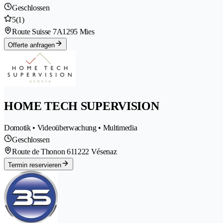
Geschlossen
5
(1)
Route Suisse 7A
1295 Mies
Offerte anfragen
HOME TECH SUPERVISION
Domotik • Videoüberwachung • Multimedia
Geschlossen
Route de Thonon 61
1222 Vésenaz
Termin reservieren