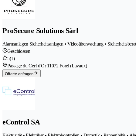
ProSecure Solutions Sàrl
Alarmanlagen Sicherheitsanlagen • Videoüberwachung • Sicherheitsbera
Geschlossen
5
(1)
Passage du Cerf d'Or 1
1072 Forel (Lavaux)
Offerte anfragen
eControl SA
Elektrizität • Elektriker • Elektrokontrollen • Domotik • Pannenhilfe •