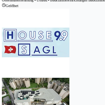
Generalunternehmung • Umbau • Badezimmereinrichtungen Badezimmerzub
Geöffnet