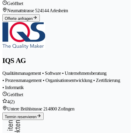
Geöffnet
Neumattstrasse 52
4144 Arlesheim
Offerte anfragen
IQS AG
Qualitätsmanagement • Software • Unternehmensberatung
• Prozessmanagement • Organisationsentwicklung • Zertifizierung
• Informatik
Geöffnet
4
(2)
Untere Brühlstrasse 21
4800 Zofingen
Termin reservieren