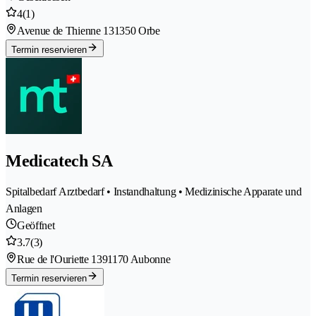
4
(1)
Avenue de Thienne 13
1350 Orbe
Termin reservieren
Medicatech SA
Spitalbedarf Arztbedarf • Instandhaltung • Medizinische Apparate und
Anlagen
Geöffnet
3.7
(3)
Rue de l'Ouriette 139
1170 Aubonne
Termin reservieren