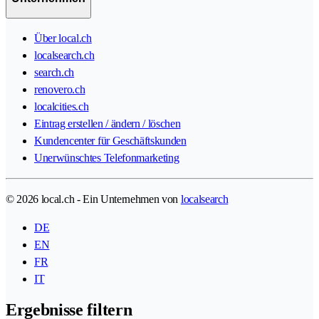
Über local.ch
localsearch.ch
search.ch
renovero.ch
localcities.ch
Eintrag erstellen / ändern / löschen
Kundencenter für Geschäftskunden
Unerwünschtes Telefonmarketing
© 2026 local.ch - Ein Unternehmen von
localsearch
DE
EN
FR
IT
Ergebnisse filtern