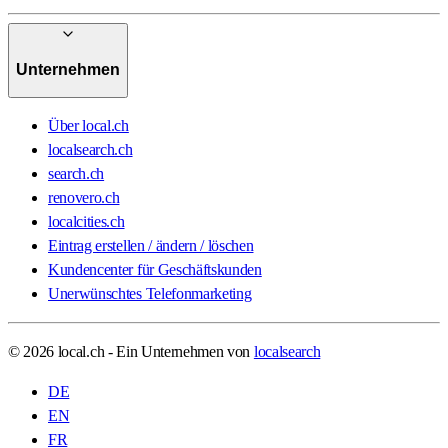
Unternehmen
Über local.ch
localsearch.ch
search.ch
renovero.ch
localcities.ch
Eintrag erstellen / ändern / löschen
Kundencenter für Geschäftskunden
Unerwünschtes Telefonmarketing
© 2026 local.ch - Ein Unternehmen von
localsearch
DE
EN
FR