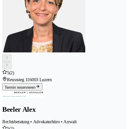
5
(2)
Reusssteg 11
6003 Luzern
Termin reservieren
Beeler Alex
Rechtsberatung • Advokaturbüro • Anwalt
5
(2)