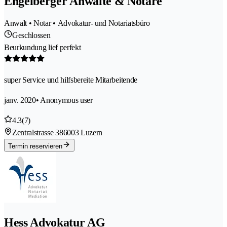
Engelberger Anwälte & Notare
Anwalt • Notar • Advokatur- und Notariatsbüro
Geschlossen
Beurkundung lief perfekt
super Service und hilfsbereite Mitarbeitende
janv. 2020
• Anonymous user
4.3
(7)
Zentralstrasse 38
6003 Luzern
Termin reservieren
Hess Advokatur AG