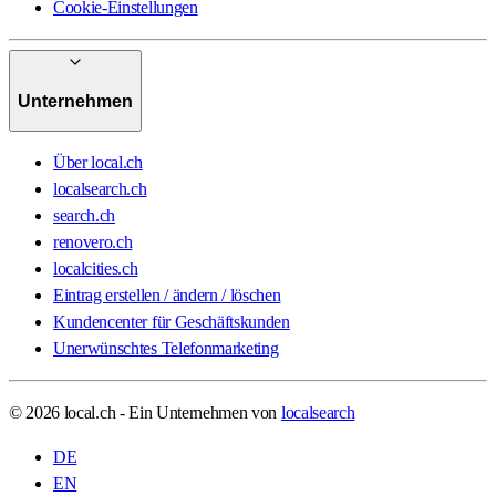
Cookie-Einstellungen
Unternehmen
Über local.ch
localsearch.ch
search.ch
renovero.ch
localcities.ch
Eintrag erstellen / ändern / löschen
Kundencenter für Geschäftskunden
Unerwünschtes Telefonmarketing
© 2026 local.ch - Ein Unternehmen von
localsearch
DE
EN