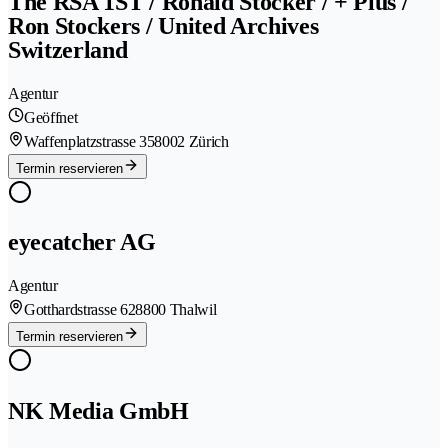
The RSA 1ST / Ronald Stocker / + Plus /
Ron Stockers / United Archives
Switzerland
Agentur
Geöffnet
Waffenplatzstrasse 35
8002 Zürich
Termin reservieren
eyecatcher AG
Agentur
Gotthardstrasse 62
8800 Thalwil
Termin reservieren
NK Media GmbH