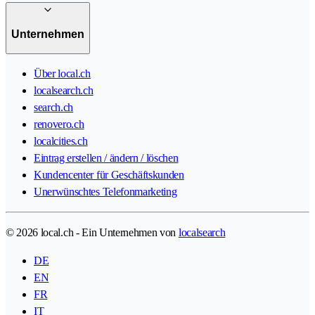
Unternehmen
Über local.ch
localsearch.ch
search.ch
renovero.ch
localcities.ch
Eintrag erstellen / ändern / löschen
Kundencenter für Geschäftskunden
Unerwünschtes Telefonmarketing
© 2026 local.ch - Ein Unternehmen von
localsearch
DE
EN
FR
IT